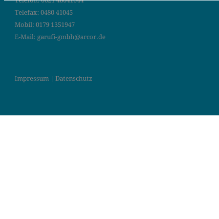
Telefon:
0621 48041044
Telefax: 0480 41045
Mobil:
0179 1351947
E-Mail:
garufi-gmbh@arcor.de
Impressum
|
Datenschutz