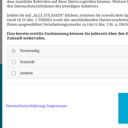
#232820053 / ostap25 / stock.adobe.com
dass staatliche Behörden auf diese Daten zugreifen können. Weitere 
den Datenschutzrichtlinien des jeweiligen Anbieters.
#371478380 / KB3 / stock.adobe.com
Indem Sie auf „ALLE ZULASSEN" klicken, stimmen Sie sowohl dem S
#275719611 / Petair / stock.adobe.com
Gerät (§ 25 Abs. 1 TDDDG) sowie der anschließenden Datenverarbeitu
Ihnen ausgewählten Verarbeitungszwecke zu (Art 6 Abs. 1 lit. a. DSG
Eine bereits erteilte Zustimmung können Sie jederzeit über den 
Copyright ©
Webseiten erstellen
durch die
Zukunft widerrufen.
Schlütersche
Notwendig
Statistik
Andere
Anschrift
Garufi GmbH
Saarburger Ring 1-3
68229 Mannheim-Friedrichsfeld
Datenschutzerklärung
|
Impressum
Kontakt