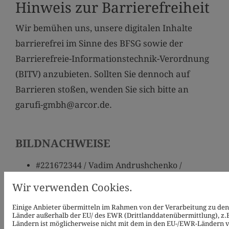
Hinweis zur Barrierefreiheit
Wir bemühen uns, unsere digitalen Inhalte
barrierefrei im Sinne des BFSG sowie der
Barrierefreie-Informationstechnik-Verordnung
(BITV) anzubieten. Sollten Sie dennoch auf
Barrieren stoßen, wenden Sie sich bitte an
garufi-gmbh@arcor.de.
BILDNACHWEISE
#221672344 / Vadim Andrushchenko /
stock.adobe.com
Wir verwenden Cookies.
#293638619 / archideaphoto /
Einige Anbieter übermitteln im Rahmen von der Verarbeitung zu de
stock.adobe.com
Länder außerhalb der EU/ des EWR (Drittlanddatenübermittlung), z.B
Ländern ist möglicherweise nicht mit dem in den EU-/EWR-Ländern ve